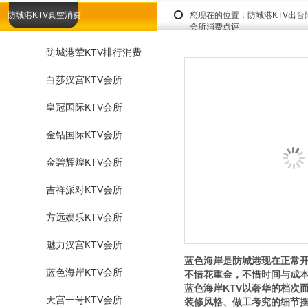
防城港KTV真空消费
您现在的位置：
防城港KTV出
会所消费点评
防城港荤KTV排行消费
白莎汉宫KTV会所
皇冠国际KTV会所
金钻国际KTV会所
金碧辉煌KTV会所
吉祥派对KTV会所
方远娱乐KTV会所
魅力汉宫KTV会所
蓝色海岸是防城港现在正常开
蓝色海岸KTV会所
不惜花重金，不惜时间与成
蓝色海岸KTV以奢华的档次
天宫一号KTV会所
装修风格、做工考究的细节