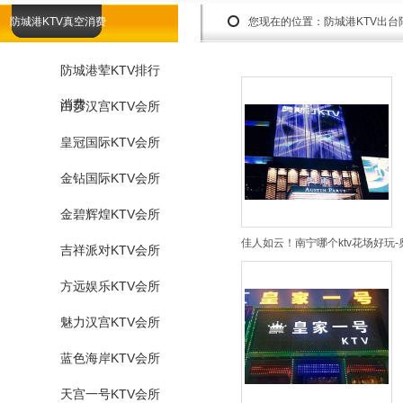
防城港KTV真空消费
您现在的位置：
防城港KTV出
防城港荤KTV排行
消费
白莎汉宫KTV会所
皇冠国际KTV会所
金钻国际KTV会所
金碧辉煌KTV会所
佳人如云！南宁哪个ktv花场好玩-
吉祥派对KTV会所
方远娱乐KTV会所
魅力汉宫KTV会所
蓝色海岸KTV会所
天宫一号KTV会所