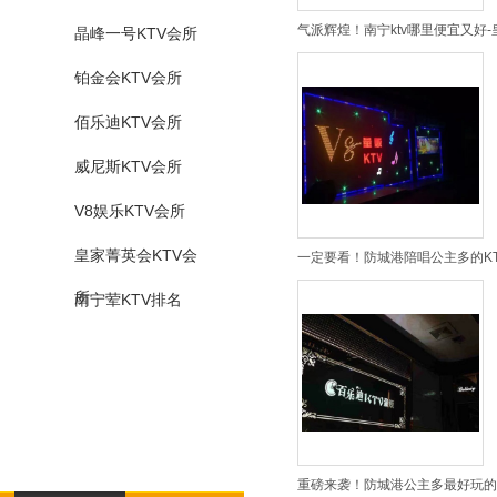
气派辉煌！南宁ktv哪里便宜又好-
晶峰一号KTV会所
铂金会KTV会所
佰乐迪KTV会所
威尼斯KTV会所
V8娱乐KTV会所
皇家菁英会KTV会
一定要看！防城港陪唱公主多的KTV
所
南宁荤KTV排名
重磅来袭！防城港公主多最好玩的K