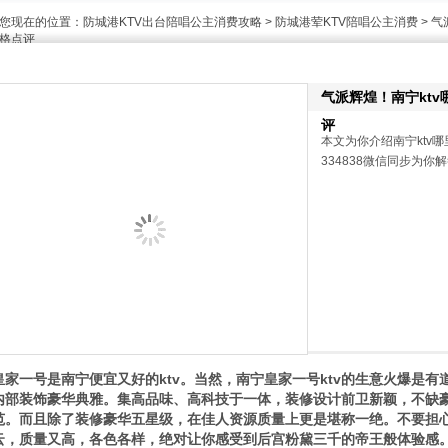
您现在的位置：
防城港KTV出台陪唱公主消费攻略
>
防城港荤KTV陪唱公主消费
> 气
格点评
气派辉煌！南宁ktv
评
本文为你介绍南宁ktv哪
334838微信同步为你
皇家一号是南宁便宜又好的ktv。当然，南宁皇家一号ktv的生意火爆是
内部装饰豪华典雅。集高品味、高科技于一体，装修设计前卫新颖，不缺
范。而且除了装修豪华五星级，在佳人资源质量上更是堪称一绝。不要担
云，质量又高，各色各样，绝对让你感受到后宫粉黛三千的帝王般体验感